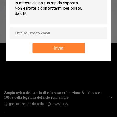
CONTROLLO
DELLA
QUALITÀ
CONTATTACI
Invia
NOTIZIE
CHIEDI UN
PREVENTIVO
Ampio nylon del gancio di colore su ordinazione & del nastro
100% della legatura del ciclo rosa-chiaro
MAPPA
gancio e nastro del ciclo
2025-03-22
DEL