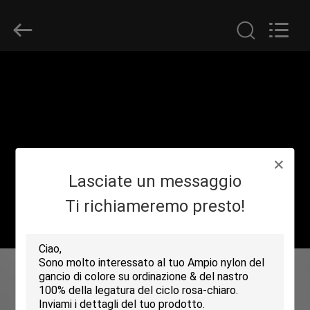
Shenzhen
Zhongda
Hook
&
Loop
Co.,
Ltd.
All
CASA.
Rights
Reserved.
PRODOTTI
SU
Lasciate un messaggio
DI
NOI
Ti richiameremo presto!
VISITA
DELLA
FABBRICA