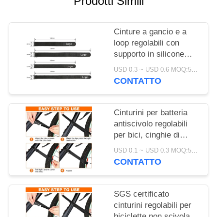
Prodotti Simili
SITO
Cinture a gancio e a
POLITICA
loop regolabili con
SULLA
supporto in silicone
PRIVACY
antiscivolo per il
USD 0.3 ~ USD 0.6 MOQ:500 PZ
montaggio della
CONTATTO
batteria e la protezione
elettronica
Cinturini per batteria
antiscivolo regolabili
per bici, cinghie di
fissaggio certificate
USD 0.1 ~ USD 0.3 MOQ:500 PCS
SGS, accessori per
CONTATTO
biciclette per un facile
trasporto
SGS certificato
cinturini regolabili per
biciclette non scivolanti