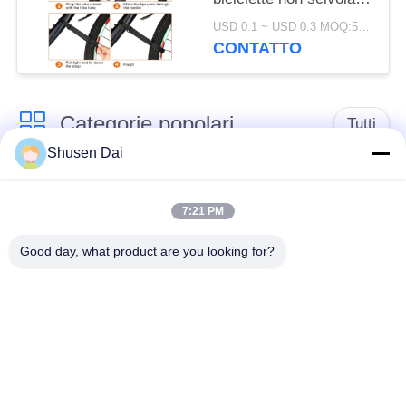
cinturino per batterie
USD 0.1 ~ USD 0.3 MOQ:500 PCS
per un comodo
CONTATTO
trasporto in bicicletta
Categorie popolari
Tutti
Shusen Dai
gancio e nastro del
Gancio e ciclo di
ciclo
plastica
7:21 PM
Good day, what product are you looking for?
Gancio e nastro
Toppe su ordinazione
adesivi del ciclo
del ciclo e del gancio
Gancio e fascetta
Cinghie del ciclo e del
ferma-cavo del ciclo
gancio