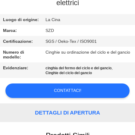
elettrici
CONTROLLO
Luogo di origine:
La Cina
DELLA
QUALITÀ
Marca:
SZD
Certificazione:
SGS / Oeko-Tex / ISO9001
CONTATTACI
Numero di
Cinghie su ordinazione del ciclo e del gancio
modello:
NOTIZIE
Evidenziare:
,
cinghia del fermo del ciclo e del gancio
Cinghie del ciclo del gancio
CHIEDI UN
CONTATTACI!
PREVENTIVO
DETTAGLI DI APERTURA
MAPPA
DEL