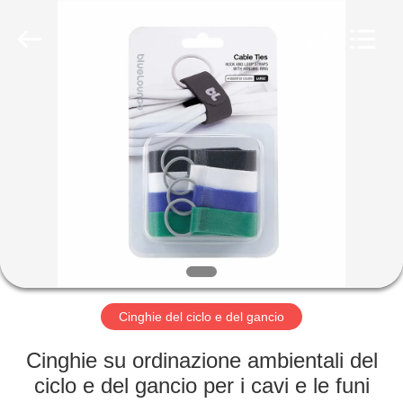
Shenzhen
Zhongda
Hook
&
Loop
Co.,
Ltd.
All
CASA.
Rights
Reserved.
PRODOTTI
SU
DI
NOI
VISITA
Cinghie del ciclo e del gancio
DELLA
Cinghie su ordinazione ambientali del
FABBRICA
ciclo e del gancio per i cavi e le funi