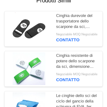
Prodotti Simili
SITO
Cinghia durevole del
POLITICA
trasportatore dello
SULLA
scarpone da sci,
PRIVACY
gancio delle montagne
Negoziabile MOQ:Negoziabile
e cinghia elastici del
CONTATTO
ciclo
Cinghia resistente di
potere dello scarpone
da sci, dimensione
extra delle cinghie con
Negoziabile MOQ:Negoziabile
elastico
CONTATTO
Le cinghie dello sci del
ciclo del gancio della
schiuma di EVA, fermo