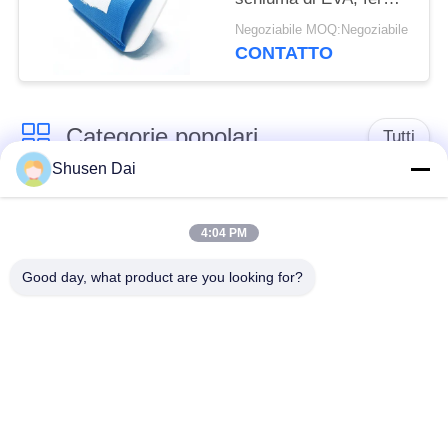
attacca il peso leggero
Negoziabile MOQ:Negoziabile
CONTATTO
Categorie popolari
Tutti
Shusen Dai
gancio e nastro del
Gancio e ciclo di
ciclo
plastica
4:04 PM
Good day, what product are you looking for?
Gancio e nastro
Toppe su ordinazione
adesivi del ciclo
del ciclo e del gancio
Gancio e fascetta
Cinghie del ciclo e del
ferma-cavo del ciclo
gancio