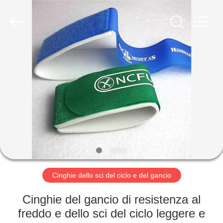
Shenzhen
Zhongda
Hook
&
Loop
Co.,
Ltd.
All
CASA.
Rights
Reserved.
PRODOTTI
SU
DI
NOI
VISITA
Cinghie dello sci del ciclo e del gancio
DELLA
Cinghie del gancio di resistenza al
FABBRICA
freddo e dello sci del ciclo leggere e