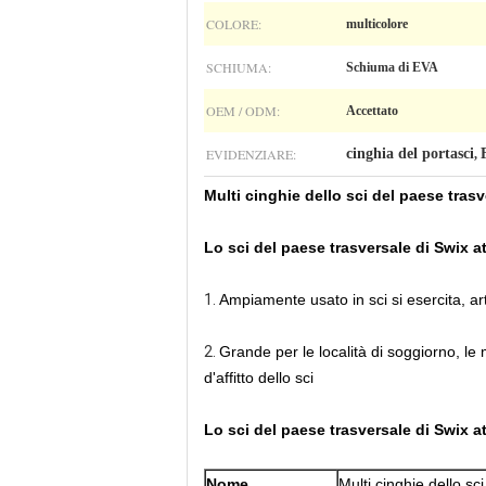
COLORE:
multicolore
SCHIUMA:
Schiuma di EVA
OEM / ODM:
Accettato
EVIDENZIARE:
cinghia del portasci
,
Multi cinghie dello sci del paese tras
Lo sci del paese trasversale di Swix a
1.
Ampiamente usato in sci si esercita, ar
2.
Grande per le località di soggiorno, le 
d'affitto dello sci
Lo sci del paese trasversale di Swix a
Nome
Multi cinghie dello sc