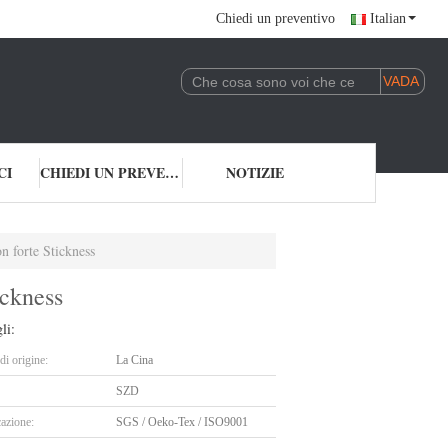
Chiedi un preventivo
Italian
CI
CHIEDI UN PREVENTIVO
NOTIZIE
on forte Stickness
ickness
li:
i origine:
La Cina
SZD
cazione:
SGS / Oeko-Tex / ISO9001