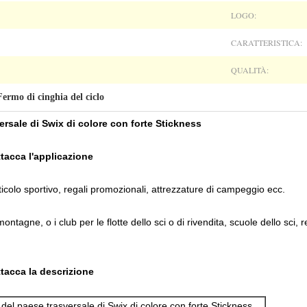
LOGO:
CARATTERISTICA:
QUALITÀ:
Fermo di cinghia del ciclo
versale di Swix di colore con forte Stickness
ttacca l'applicazione
ticolo sportivo, regali promozionali, attrezzature di campeggio ecc.
montagne, o i club per le flotte dello sci o di rivendita, scuole dello sci
ttacca la descrizione
i del paese trasversale di Swix di colore con forte Stickness