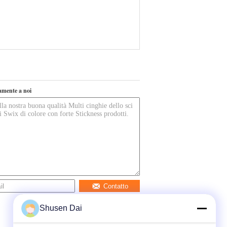
tamente a noi
Contatto
Shusen Dai