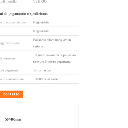
 di modello:
VSK-005
ni di pagamento e spedizione:
tà di ordine minimo:
Negoziabile
:
Negoziabile
Polisacco allora imballato in
ggi particolari:
cartone
10 giorni lavorativi dopo hanno
di consegna:
ricevuto il vostro pagamento
i di pagamento:
T/T o Paypal,
à di alimentazione:
10.000 pc al giorno
Contatto
50*460mm