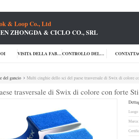
k & Loop Co., Ltd
EN ZHONGDA & CICLO CO., SRL
NOI
VISITA DELLA FABBRICA
CONTROLLO DELLA QUALITÀ
CONTATTA
 e del gancio
Multi cinghie dello sci del paese trasversale di Swix di colore c
aese trasversale di Swix di colore con forte St
Dettag
Luogo d
Marca:
Certifi