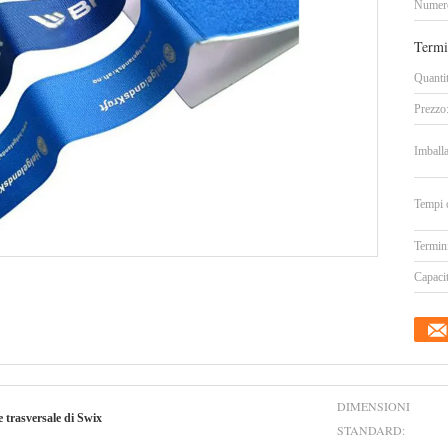
Numero
Termi
Quanti
Prezzo
Imballa
Tempi 
Termin
Capacit
DIMENSIONI
e trasversale di Swix
STANDARD: