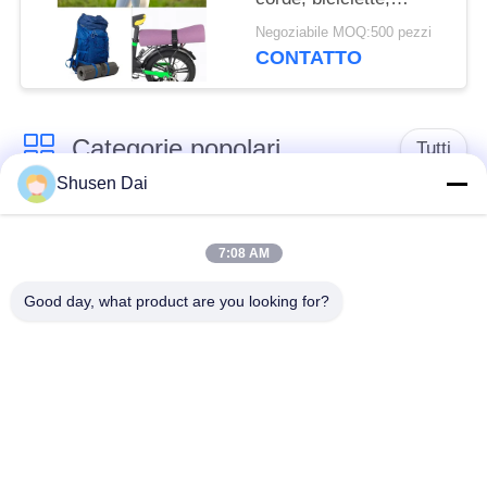
bagagli, campeggi,
Negoziabile MOQ:500 pezzi
tappetini da yoga
CONTATTO
Categorie popolari
Tutti
Shusen Dai
gancio e nastro del
Gancio e ciclo di
ciclo
plastica
7:08 AM
Good day, what product are you looking for?
Gancio e nastro
Toppe su ordinazione
adesivi del ciclo
del ciclo e del gancio
Gancio e fascetta
Cinghie del ciclo e del
ferma-cavo del ciclo
gancio