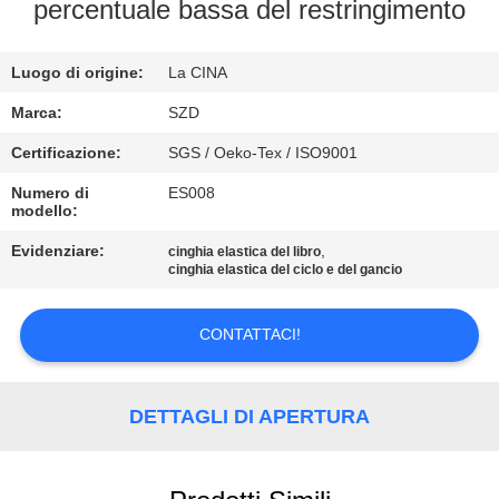
percentuale bassa del restringimento
CONTROLLO
Luogo di origine:
La CINA
DELLA
QUALITÀ
Marca:
SZD
Certificazione:
SGS / Oeko-Tex / ISO9001
CONTATTACI
Numero di
ES008
modello:
NOTIZIE
Evidenziare:
,
cinghia elastica del libro
cinghia elastica del ciclo e del gancio
CHIEDI UN
CONTATTACI!
PREVENTIVO
DETTAGLI DI APERTURA
MAPPA
DEL