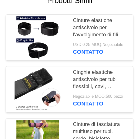
Prodotti Simili
SITO
Cinture elastiche
POLITICA
antiscivolo per
SULLA
l'avvolgimento di fili e
PRIVACY
cavi, compreso il
USD 0.25 MOQ:Negoziabile
nastro palmare
CONTATTO
morbido
Cinghie elastiche
antiscivolo per tubi
flessibili, cavi,
biciclette, bagagli,
Negoziabile MOQ:500 pezzi
campeggio, tappetini
CONTATTO
da yoga, certificazione
SGS, blu
Cinture di fasciatura
multiuso per tubi,
corde, biciclette,