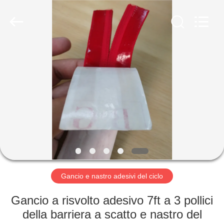
Shenzhen
Zhongda
Hook
&
Loop
Co.,
Ltd.
All
CASA.
Rights
Reserved.
PRODOTTI
SU
DI
NOI
VISITA
Gancio e nastro adesivi del ciclo
DELLA
Gancio a risvolto adesivo 7ft a 3 pollici
FABBRICA
della barriera a scatto e nastro del