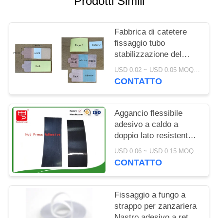
Prodotti Simili
SITO
Fabbrica di catetere
POLITICA
fissaggio tubo
SULLA
stabilizzazione del
PRIVACY
dispositivo tenitore
USD 0.02 ~ USD 0.05 MOQ:500 PZ
Velcro nastro con retro
CONTATTO
adesivo
Aggancio flessibile
adesivo a caldo a
doppio lato resistente e
flessibile per fitness
USD 0.06 ~ USD 0.15 MOQ:500 PZ
tracker e indossabili
CONTATTO
medici
Fissaggio a fungo a
strappo per zanzariera
Nastro adesivo a rete