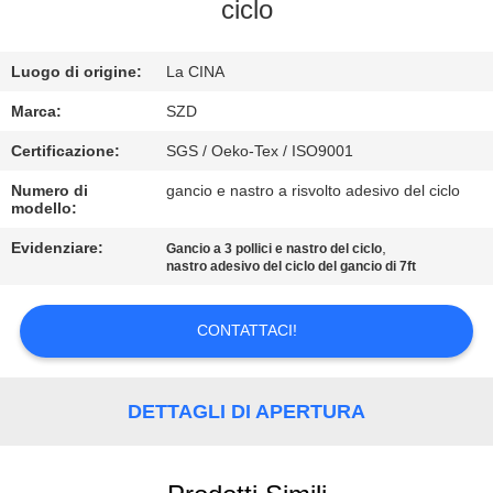
ciclo
CONTROLLO
Luogo di origine:
La CINA
DELLA
QUALITÀ
Marca:
SZD
Certificazione:
SGS / Oeko-Tex / ISO9001
CONTATTACI
Numero di
gancio e nastro a risvolto adesivo del ciclo
modello:
NOTIZIE
Evidenziare:
,
Gancio a 3 pollici e nastro del ciclo
nastro adesivo del ciclo del gancio di 7ft
CHIEDI UN
CONTATTACI!
PREVENTIVO
DETTAGLI DI APERTURA
MAPPA
DEL