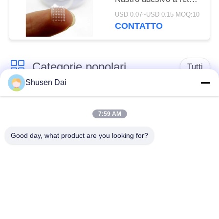
per finestre Nastro
USD 0.07~USD 0.15 MOQ:10
adesivo
CONTATTO
Categorie popolari
Tutti
Shusen Dai
gancio e nastro del
Gancio e ciclo di
ciclo
plastica
7:59 AM
Good day, what product are you looking for?
Gancio e nastro
Toppe su ordinazione
adesivi del ciclo
del ciclo e del gancio
Gancio e fascetta
Cinghie del ciclo e del
ferma-cavo del ciclo
gancio