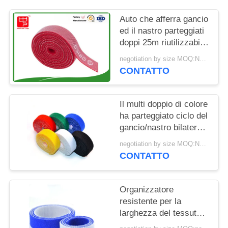
SITO
Auto che afferra gancio
ed il nastro parteggiati
POLITICA
doppi 25m riutilizzabili
SULLA
del ciclo
negotiation by size MOQ:Negoziabile
PRIVACY
CONTATTO
Il multi doppio di colore
ha parteggiato ciclo del
gancio/nastro bilaterale
della morbidezza
negotiation by size MOQ:Negoziabile
CONTATTO
Organizzatore
resistente per la
larghezza del tessuto
10mm-100mm