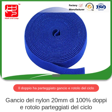
Shenzhen
Zhongda
Hook
&
Loop
Co.,
Ltd.
All
CASA.
Rights
Reserved.
PRODOTTI
SU
DI
NOI
VISITA
Il doppio ha parteggiato gancio e rotolo del ciclo
DELLA
Gancio del nylon 20mm di 100% doppi
FABBRICA
e rotolo parteggiati del ciclo