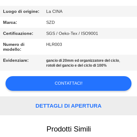
CONTROLLO
Luogo di origine:
La CINA
DELLA
Marca:
SZD
QUALITÀ
Certificazione:
SGS / Oeko-Tex / ISO9001
Numero di
HLR003
modello:
CONTATTACI
Evidenziare:
,
gancio di 20mm ed organizzatore del ciclo
rotoli del gancio e del ciclo di 100%
NOTIZIE
CONTATTACI!
CHIEDI UN
PREVENTIVO
DETTAGLI DI APERTURA
MAPPA
Prodotti Simili
DEL