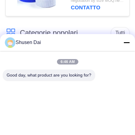
negotiation by size MOQ:negoziazione
CONTATTO
Categorie popolari
Tutti
Shusen Dai
gancio e nastro del
Gancio e ciclo di
ciclo
plastica
6:46 AM
Good day, what product are you looking for?
Gancio e nastro
Toppe su ordinazione
adesivi del ciclo
del ciclo e del gancio
Gancio e fascetta
Cinghie del ciclo e del
ferma-cavo del ciclo
gancio
Il doppio ha
Cinghie dello sci del
parteggiato gancio e