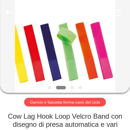
Shenzhen
Zhongda
Hook
&
Loop
Co.,
Ltd.
All
CASA.
Rights
Reserved.
PRODOTTI
SU
DI
NOI
VISITA
Gancio e fascetta ferma-cavo del ciclo
DELLA
Cow Lag Hook Loop Velcro Band con
FABBRICA
disegno di presa automatica e vari