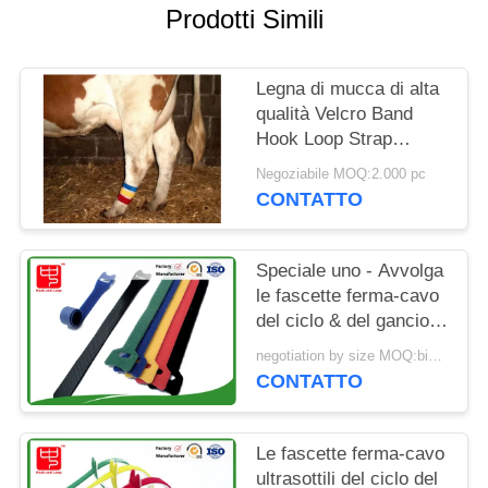
SITO
Prodotti Simili
POLITICA
Legna di mucca di alta
SULLA
qualità Velcro Band
Hook Loop Strap
PRIVACY
15*180mm
Negoziabile MOQ:2.000 pc
Personalizzabile
CONTATTO
Speciale uno - Avvolga
le fascette ferma-cavo
del ciclo & del gancio
per resistenza
negotiation by size MOQ:bimettalico
all'acqua obbligatoria
CONTATTO
del cavo
Le fascette ferma-cavo
ultrasottili del ciclo del