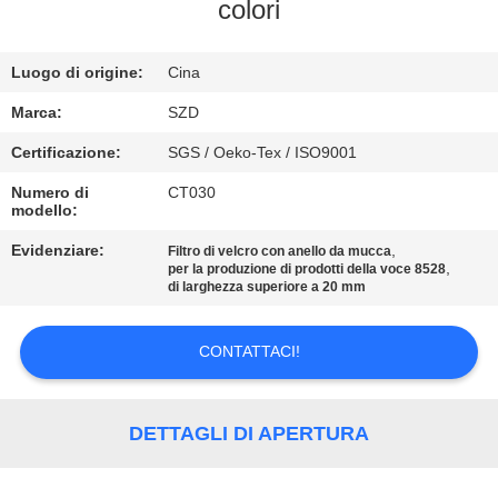
colori
CONTROLLO
Luogo di origine:
Cina
DELLA
QUALITÀ
Marca:
SZD
Certificazione:
SGS / Oeko-Tex / ISO9001
CONTATTACI
Numero di
CT030
modello:
NOTIZIE
Evidenziare:
,
Filtro di velcro con anello da mucca
,
per la produzione di prodotti della voce 8528
di larghezza superiore a 20 mm
CHIEDI UN
CONTATTACI!
PREVENTIVO
MAPPA
DETTAGLI DI APERTURA
DEL