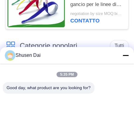
gancio per le linee di
dati cavo riordinano
negotiation by size MOQ:bimettalico
facilmente
CONTATTO
Categorie popolari
Tutti
Shusen Dai
gancio e nastro del
Gancio e ciclo di
ciclo
plastica
5:35 PM
Good day, what product are you looking for?
Gancio e nastro
Toppe su ordinazione
adesivi del ciclo
del ciclo e del gancio
Gancio e fascetta
Cinghie del ciclo e del
ferma-cavo del ciclo
gancio