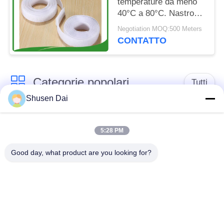
temperature da meno
40°C a 80°C. Nastro
per ganci di larghezza
Negotiation MOQ:500 Meters
da 10mm a 50mm
CONTATTO
ideale per usi multipli
Categorie popolari
Tutti
Shusen Dai
gancio e nastro del
Gancio e ciclo di
ciclo
plastica
5:28 PM
Good day, what product are you looking for?
Gancio e nastro
Toppe su ordinazione
adesivi del ciclo
del ciclo e del gancio
Gancio e fascetta
Cinghie del ciclo e del
ferma-cavo del ciclo
gancio