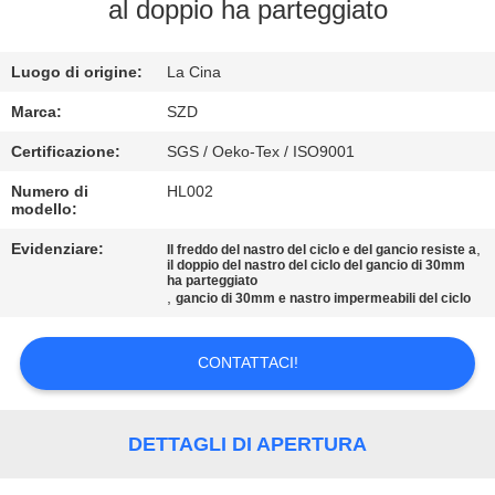
al doppio ha parteggiato
CONTROLLO
Luogo di origine:
La Cina
DELLA
QUALITÀ
Marca:
SZD
Certificazione:
SGS / Oeko-Tex / ISO9001
CONTATTACI
Numero di
HL002
modello:
NOTIZIE
Evidenziare:
,
Il freddo del nastro del ciclo e del gancio resiste a
il doppio del nastro del ciclo del gancio di 30mm
ha parteggiato
,
gancio di 30mm e nastro impermeabili del ciclo
CHIEDI UN
PREVENTIVO
CONTATTACI!
MAPPA
DETTAGLI DI APERTURA
DEL