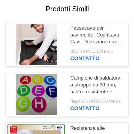
SITO
Prodotti Simili
POLITICA
Passacavo per
SULLA
pavimento, Copricavo,
PRIVACY
Cavi, Protezione cavi,
Gestione cavi, Solo per
USD 0.4 MOQ:100 metri
moquette per uffici
CONTATTO
commerciali
Campione di saldatura
a strappo da 30 mm,
nastro resistente e
durevole, adatto per la
Negotiation MOQ:500 Meters
produzione e le
CONTATTO
riparazioni tessili
Resistenza alle