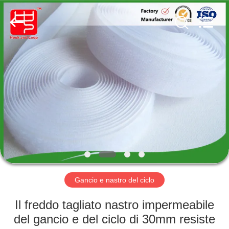
Shenzhen
Zhongda
Hook
&
Loop
Co.,
Ltd.
All
CASA.
Rights
Reserved.
PRODOTTI
SU
DI
NOI
VISITA
Gancio e nastro del ciclo
DELLA
Il freddo tagliato nastro impermeabile
FABBRICA
del gancio e del ciclo di 30mm resiste