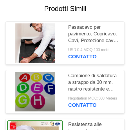
SITO
Prodotti Simili
POLITICA
Passacavo per
SULLA
pavimento, Copricavo,
PRIVACY
Cavi, Protezione cavi,
Gestione cavi, Solo per
USD 0.4 MOQ:100 metri
moquette per uffici
CONTATTO
commerciali
Campione di saldatura
a strappo da 30 mm,
nastro resistente e
durevole, adatto per la
Negotiation MOQ:500 Meters
produzione e le
CONTATTO
riparazioni tessili
Resistenza alle