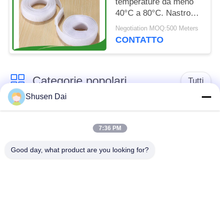
temperature da meno
40°C a 80°C. Nastro
per ganci di larghezza
Negotiation MOQ:500 Meters
da 10mm a 50mm
CONTATTO
ideale per usi multipli
Categorie popolari
Tutti
Shusen Dai
gancio e nastro del
Gancio e ciclo di
ciclo
plastica
7:36 PM
Good day, what product are you looking for?
Gancio e nastro
Toppe su ordinazione
adesivi del ciclo
del ciclo e del gancio
Gancio e fascetta
Cinghie del ciclo e del
ferma-cavo del ciclo
gancio