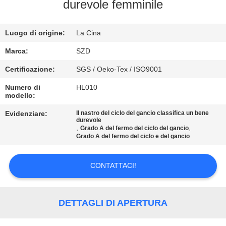
durevole femminile
CONTROLLO
Luogo di origine:
La Cina
DELLA
QUALITÀ
Marca:
SZD
Certificazione:
SGS / Oeko-Tex / ISO9001
CONTATTACI
Numero di
HL010
modello:
NOTIZIE
Evidenziare:
Il nastro del ciclo del gancio classifica un bene
durevole
,
,
Grado A del fermo del ciclo del gancio
Grado A del fermo del ciclo e del gancio
CHIEDI UN
PREVENTIVO
CONTATTACI!
MAPPA
DETTAGLI DI APERTURA
DEL