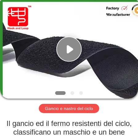
Shenzhen
Zhongda
Hook
&
Loop
Co.,
Ltd.
All
CASA.
Rights
Reserved.
PRODOTTI
SU
DI
NOI
VISITA
Gancio e nastro del ciclo
DELLA
Il gancio ed il fermo resistenti del ciclo,
FABBRICA
classificano un maschio e un bene