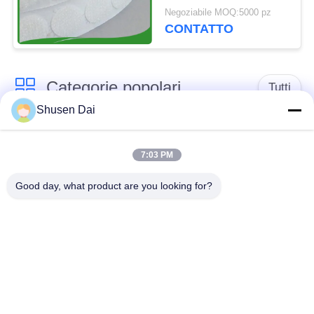
del gancio
Negoziabile MOQ:5000 pz
CONTATTO
Categorie popolari
Tutti
Shusen Dai
gancio e nastro del
Gancio e ciclo di
ciclo
plastica
7:03 PM
Good day, what product are you looking for?
Gancio e nastro
Toppe su ordinazione
adesivi del ciclo
del ciclo e del gancio
Gancio e fascetta
Cinghie del ciclo e del
ferma-cavo del ciclo
gancio
Il doppio ha