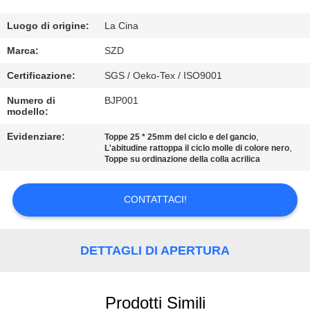
CONTROLLO
Luogo di origine:
La Cina
DELLA
Marca:
SZD
QUALITÀ
Certificazione:
SGS / Oeko-Tex / ISO9001
Numero di
BJP001
modello:
CONTATTACI
Evidenziare:
,
Toppe 25 * 25mm del ciclo e del gancio
,
L'abitudine rattoppa il ciclo molle di colore nero
NOTIZIE
Toppe su ordinazione della colla acrilica
CHIEDI UN
CONTATTACI!
PREVENTIVO
DETTAGLI DI APERTURA
MAPPA
DEL
Prodotti Simili