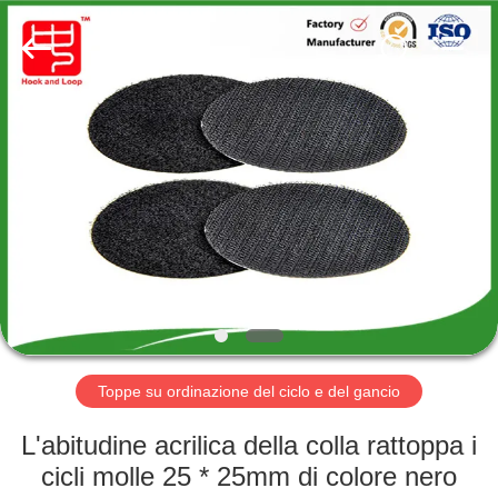
Shenzhen
Zhongda
Hook
&
Loop
Co.,
Ltd.
All
CASA.
Rights
Reserved.
PRODOTTI
SU
DI
NOI
VISITA
Toppe su ordinazione del ciclo e del gancio
DELLA
L'abitudine acrilica della colla rattoppa i
FABBRICA
cicli molle 25 * 25mm di colore nero