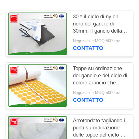
SITO
30 * il ciclo di nylon
POLITICA
nero del gancio di
SULLA
30mm, il gancio della
colla ed il freddo
PRIVACY
Negoziabile MOQ:5000 pz
appiccicoso dei punti
CONTATTO
del ciclo resistono a
Toppe su ordinazione
del gancio e del ciclo di
colore arancio che
imballano in rotolo Eco
Negoziabile MOQ:5000 pz
amichevole
CONTATTO
Arrotondato tagliando i
punti su ordinazione
delle toppe del ciclo e