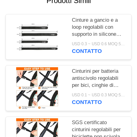
Prodotti Simili
SITO
Cinture a gancio e a
POLITICA
loop regolabili con
SULLA
supporto in silicone
PRIVACY
antiscivolo per il
USD 0.3 ~ USD 0.6 MOQ:500 PZ
montaggio della
CONTATTO
batteria e la protezione
elettronica
Cinturini per batteria
antiscivolo regolabili
per bici, cinghie di
fissaggio certificate
USD 0.1 ~ USD 0.3 MOQ:500 PCS
SGS, accessori per
CONTATTO
biciclette per un facile
trasporto
SGS certificato
cinturini regolabili per
biciclette non scivolanti