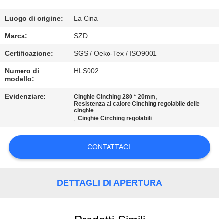
CONTROLLO
Luogo di origine:
La Cina
DELLA
Marca:
SZD
QUALITÀ
Certificazione:
SGS / Oeko-Tex / ISO9001
Numero di
HLS002
modello:
CONTATTACI
Evidenziare:
,
Cinghie Cinching 280 * 20mm
Resistenza al calore Cinching regolabile delle
NOTIZIE
cinghie
,
Cinghie Cinching regolabili
CHIEDI UN
CONTATTACI!
PREVENTIVO
DETTAGLI DI APERTURA
MAPPA
DEL