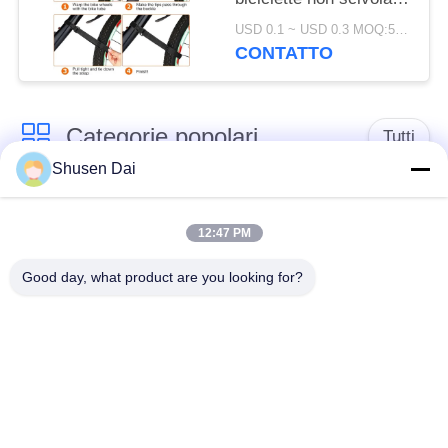
cinturino per batterie
USD 0.1 ~ USD 0.3 MOQ:500 PCS
per un comodo
CONTATTO
trasporto in bicicletta
Categorie popolari
Tutti
Shusen Dai
gancio e nastro del
Gancio e ciclo di
ciclo
plastica
12:47 PM
Good day, what product are you looking for?
Gancio e nastro
Toppe su ordinazione
adesivi del ciclo
del ciclo e del gancio
Gancio e fascetta
Cinghie del ciclo e del
ferma-cavo del ciclo
gancio