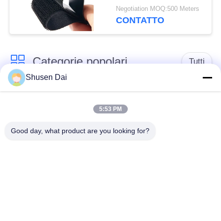
OEM Accettabili,
Negotiation MOQ:500 Meters
Adatte a Varie
CONTATTO
Applicazioni Industriali
Categorie popolari
Tutti
Shusen Dai
gancio e nastro del
Gancio e ciclo di
ciclo
plastica
5:53 PM
Good day, what product are you looking for?
Gancio e nastro
Toppe su ordinazione
adesivi del ciclo
del ciclo e del gancio
Gancio e fascetta
Cinghie del ciclo e del
ferma-cavo del ciclo
gancio
Il doppio ha