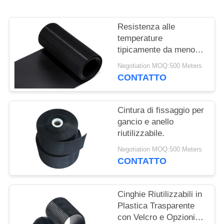
SITO
Resistenza alle
POLITICA
temperature
SULLA
tipicamente da meno
20 gradi Celsius a 80
PRIVACY
Negotiation MOQ:500 Meters
gradi Celsius Anello di
CONTATTO
plastica e anello taglia
personalizzata OEM
accettabile
Cintura di fissaggio per
gancio e anello
riutilizzabile.
Negotiation MOQ:500 Meters
CONTATTO
Cinghie Riutilizzabili in
Plastica Trasparente
con Velcro e Opzioni