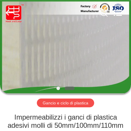
Shenzhen
Zhongda
Hook
&
Loop
Co.,
Ltd.
All
CASA.
Rights
Reserved.
PRODOTTI
SU
DI
NOI
VISITA
Gancio e ciclo di plastica
DELLA
Impermeabilizzi i ganci di plastica
FABBRICA
adesivi molli di 50mm/100mm/110mm