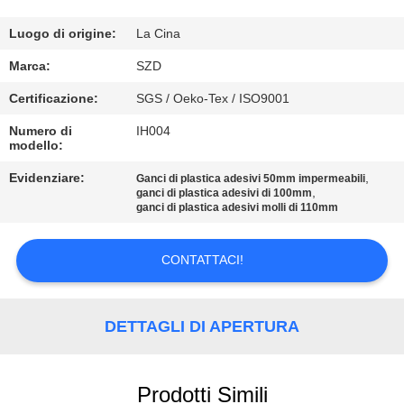
CONTROLLO
Luogo di origine:
La Cina
DELLA
Marca:
SZD
QUALITÀ
Certificazione:
SGS / Oeko-Tex / ISO9001
Numero di
IH004
modello:
CONTATTACI
Evidenziare:
,
Ganci di plastica adesivi 50mm impermeabili
,
ganci di plastica adesivi di 100mm
NOTIZIE
ganci di plastica adesivi molli di 110mm
CHIEDI UN
CONTATTACI!
PREVENTIVO
DETTAGLI DI APERTURA
MAPPA
DEL
Prodotti Simili