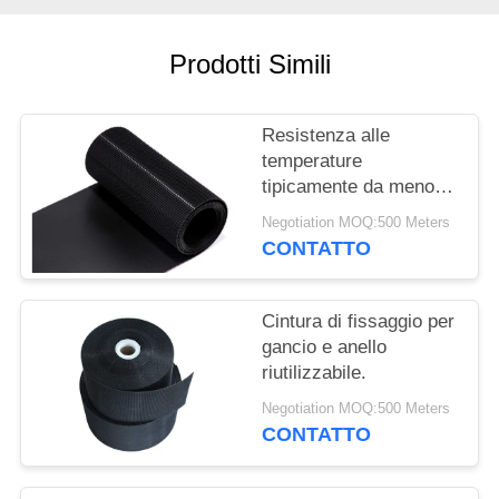
SITO
Prodotti Simili
POLITICA
SULLA
Resistenza alle
PRIVACY
temperature
tipicamente da meno
20 gradi Celsius a 80
Negotiation MOQ:500 Meters
gradi Celsius Anello di
CONTATTO
plastica e anello taglia
personalizzata OEM
accettabile
Cintura di fissaggio per
gancio e anello
riutilizzabile.
Negotiation MOQ:500 Meters
CONTATTO