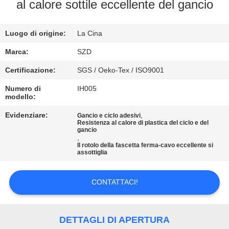
al calore sottile eccellente del gancio
CONTROLLO
Luogo di origine:
La Cina
DELLA
QUALITÀ
Marca:
SZD
Certificazione:
SGS / Oeko-Tex / ISO9001
CONTATTACI
Numero di
IH005
modello:
NOTIZIE
Evidenziare:
,
Gancio e ciclo adesivi
Resistenza al calore di plastica del ciclo e del
gancio
,
Il rotolo della fascetta ferma-cavo eccellente si
CHIEDI UN
assottiglia
PREVENTIVO
CONTATTACI!
MAPPA
DEL
DETTAGLI DI APERTURA