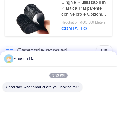
Cinghie Riutilizzabili in
Plastica Trasparente
con Velcro e Opzioni
OEM Accettabili,
Negotiation MOQ:500 Meters
Adatte a Varie
CONTATTO
Applicazioni Industriali
Categorie popolari
Tutti
Shusen Dai
gancio e nastro del
Gancio e ciclo di
ciclo
plastica
3:53 PM
Good day, what product are you looking for?
Gancio e nastro
Toppe su ordinazione
adesivi del ciclo
del ciclo e del gancio
Gancio e fascetta
Cinghie del ciclo e del