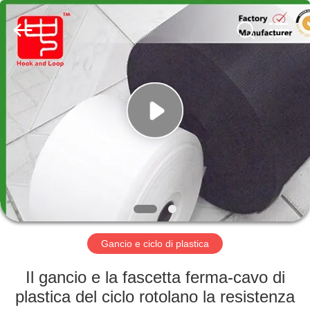
Shenzhen
Zhongda
Hook
&
Loop
Co.,
Ltd.
All
CASA.
Rights
Reserved.
PRODOTTI
SU
DI
NOI
VISITA
Gancio e ciclo di plastica
DELLA
Il gancio e la fascetta ferma-cavo di
FABBRICA
plastica del ciclo rotolano la resistenza