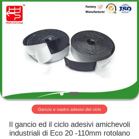
Shenzhen
Zhongda
Hook
&
Loop
Co.,
Ltd.
All
CASA.
Rights
Reserved.
PRODOTTI
SU
DI
NOI
VISITA
Gancio e nastro adesivi del ciclo
DELLA
Il gancio ed il ciclo adesivi amichevoli
FABBRICA
industriali di Eco 20 -110mm rotolano