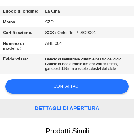
CONTROLLO
Luogo di origine:
La Cina
DELLA
Marca:
SZD
QUALITÀ
Certificazione:
SGS / Oeko-Tex / ISO9001
Numero di
AHL-004
modello:
CONTATTACI
Evidenziare:
,
Gancio di industriale 20mm e nastro del ciclo
,
Gancio di Eco e rotolo amichevoli del ciclo
NOTIZIE
gancio di 110mm e rotolo adesivi del ciclo
CHIEDI UN
CONTATTACI!
PREVENTIVO
DETTAGLI DI APERTURA
MAPPA
DEL
Prodotti Simili