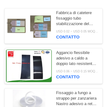
SITO
Fabbrica di catetere
POLITICA
fissaggio tubo
SULLA
stabilizzazione del
dispositivo tenitore
PRIVACY
USD 0.02 ~ USD 0.05 MOQ:500 PZ
Velcro nastro con retro
CONTATTO
adesivo
Aggancio flessibile
adesivo a caldo a
doppio lato resistente e
flessibile per fitness
USD 0.06 ~ USD 0.15 MOQ:500 PZ
tracker e indossabili
CONTATTO
medici
Fissaggio a fungo a
strappo per zanzariera
Nastro adesivo a rete