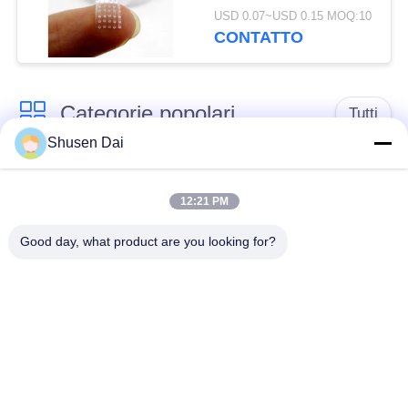
per finestre Nastro
USD 0.07~USD 0.15 MOQ:10
adesivo
CONTATTO
Categorie popolari
Tutti
Shusen Dai
gancio e nastro del
Gancio e ciclo di
ciclo
plastica
12:21 PM
Good day, what product are you looking for?
Gancio e nastro
Toppe su ordinazione
adesivi del ciclo
del ciclo e del gancio
Gancio e fascetta
Cinghie del ciclo e del
ferma-cavo del ciclo
gancio
Il doppio ha