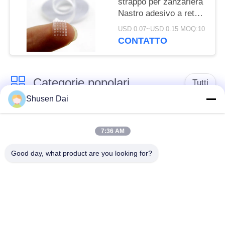
strappo per zanzariera
Nastro adesivo a rete
per finestre Nastro
USD 0.07~USD 0.15 MOQ:10
adesivo
CONTATTO
Categorie popolari
Tutti
Shusen Dai
gancio e nastro del
Gancio e ciclo di
ciclo
plastica
7:36 AM
Good day, what product are you looking for?
Gancio e nastro
Toppe su ordinazione
adesivi del ciclo
del ciclo e del gancio
Gancio e fascetta
Cinghie del ciclo e del
ferma-cavo del ciclo
gancio