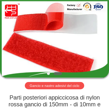
Shenzhen
Zhongda
Hook
&
Loop
Co.,
Ltd.
All
CASA.
Rights
Reserved.
PRODOTTI
SU
DI
NOI
VISITA
Gancio e nastro adesivi del ciclo
DELLA
Parti posteriori appiccicosa di nylon
FABBRICA
rossa gancio di 150mm - di 10mm e