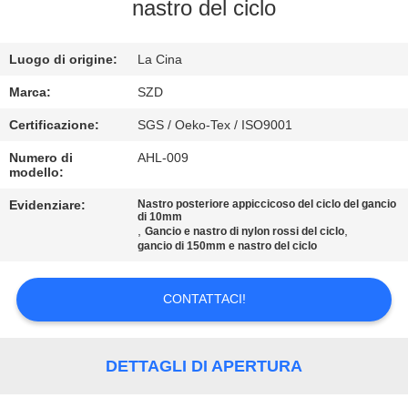
nastro del ciclo
CONTROLLO
Luogo di origine:
La Cina
DELLA
QUALITÀ
Marca:
SZD
Certificazione:
SGS / Oeko-Tex / ISO9001
CONTATTACI
Numero di
AHL-009
modello:
NOTIZIE
Evidenziare:
Nastro posteriore appiccicoso del ciclo del gancio
di 10mm
,
,
Gancio e nastro di nylon rossi del ciclo
gancio di 150mm e nastro del ciclo
CHIEDI UN
PREVENTIVO
CONTATTACI!
MAPPA
DETTAGLI DI APERTURA
DEL