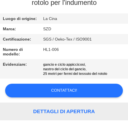
rotolo per l'indumento
CONTROLLO
Luogo di origine:
La Cina
DELLA
QUALITÀ
Marca:
SZD
Certificazione:
SGS / Oeko-Tex / ISO9001
CONTATTACI
Numero di
HL1-006
modello:
NOTIZIE
Evidenziare:
,
gancio e ciclo appiccicosi
,
nastro del ciclo del gancio
25 metri per fermi del tessuto del rotolo
CHIEDI UN
CONTATTACI!
PREVENTIVO
MAPPA
DETTAGLI DI APERTURA
DEL