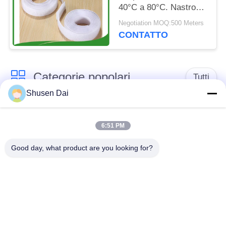
40°C a 80°C. Nastro
per ganci di larghezza
Negotiation MOQ:500 Meters
da 10mm a 50mm
CONTATTO
ideale per usi multipli
Categorie popolari
Tutti
Shusen Dai
gancio e nastro del
Gancio e ciclo di
ciclo
plastica
6:51 PM
Good day, what product are you looking for?
Gancio e nastro
Toppe su ordinazione
adesivi del ciclo
del ciclo e del gancio
Gancio e fascetta
Cinghie del ciclo e del
ferma-cavo del ciclo
gancio