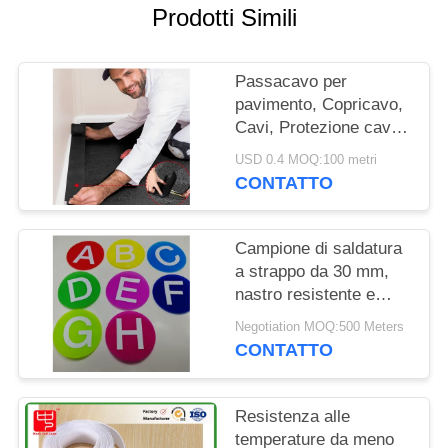
SITO
Prodotti Simili
POLITICA
Passacavo per
SULLA
pavimento, Copricavo,
Cavi, Protezione cavi,
PRIVACY
Gestione cavi, Solo per
USD 0.4 MOQ:100 metri
moquette per uffici
CONTATTO
commerciali
Campione di saldatura
a strappo da 30 mm,
nastro resistente e
durevole, adatto per la
Negotiation MOQ:500 Meters
produzione e le
CONTATTO
riparazioni tessili
Resistenza alle
temperature da meno