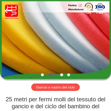
Shenzhen
Zhongda
Hook
&
Loop
Co.,
Ltd.
All
CASA.
Rights
Reserved.
PRODOTTI
SU
DI
NOI
VISITA
Gancio e nastro del ciclo
DELLA
25 metri per fermi molli del tessuto del
FABBRICA
gancio e del ciclo del bambino del