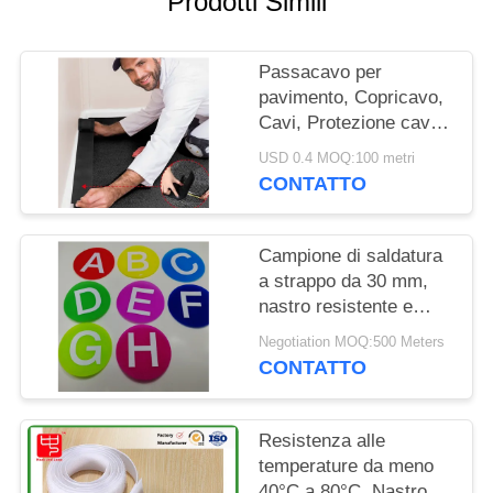
Prodotti Simili
SITO
Passacavo per
POLITICA
pavimento, Copricavo,
SULLA
Cavi, Protezione cavi,
PRIVACY
Gestione cavi, Solo per
USD 0.4 MOQ:100 metri
moquette per uffici
CONTATTO
commerciali
Campione di saldatura
a strappo da 30 mm,
nastro resistente e
durevole, adatto per la
Negotiation MOQ:500 Meters
produzione e le
CONTATTO
riparazioni tessili
Resistenza alle
temperature da meno
40°C a 80°C. Nastro