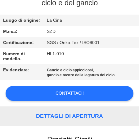
ciclo e del gancio
CONTROLLO
Luogo di origine:
La Cina
DELLA
QUALITÀ
Marca:
SZD
Certificazione:
SGS / Oeko-Tex / ISO9001
CONTATTACI
Numero di
HL1-010
modello:
NOTIZIE
Evidenziare:
,
Gancio e ciclo appiccicosi
gancio e nastro della legatura del ciclo
CHIEDI UN
CONTATTACI!
PREVENTIVO
DETTAGLI DI APERTURA
MAPPA
DEL