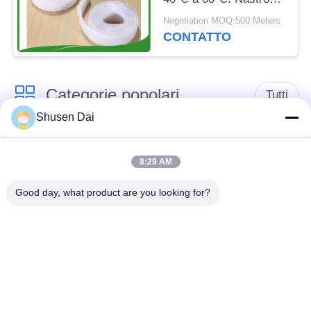
per ganci di larghezza
Negotiation MOQ:500 Meters
da 10mm a 50mm
CONTATTO
ideale per usi multipli
Categorie popolari
Tutti
Shusen Dai
gancio e nastro del
Gancio e ciclo di
ciclo
plastica
8:29 AM
Good day, what product are you looking for?
Gancio e nastro
Toppe su ordinazione
adesivi del ciclo
del ciclo e del gancio
Gancio e fascetta
Cinghie del ciclo e del
ferma-cavo del ciclo
gancio