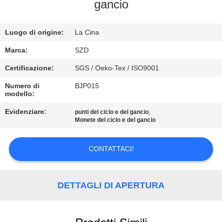
gancio
CONTROLLO
Luogo di origine:
La Cina
DELLA
QUALITÀ
Marca:
SZD
Certificazione:
SGS / Oeko-Tex / ISO9001
CONTATTACI
Numero di
BJP015
modello:
NOTIZIE
Evidenziare:
,
punti del ciclo e del gancio
Monete del ciclo e del gancio
CHIEDI UN
CONTATTACI!
PREVENTIVO
DETTAGLI DI APERTURA
MAPPA
DEL