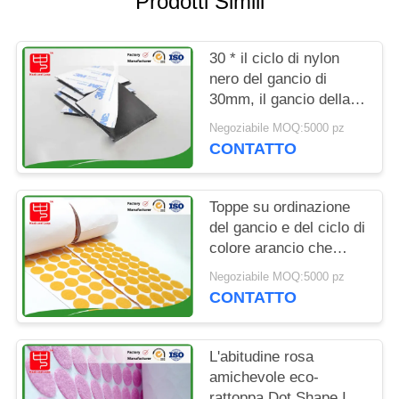
Prodotti Simili
SITO
30 * il ciclo di nylon
POLITICA
nero del gancio di
SULLA
30mm, il gancio della
PRIVACY
colla ed il freddo
Negoziabile MOQ:5000 pz
appiccicoso dei punti
CONTATTO
del ciclo resistono a
Toppe su ordinazione
del gancio e del ciclo di
colore arancio che
imballano in rotolo Eco
Negoziabile MOQ:5000 pz
amichevole
CONTATTO
L'abitudine rosa
amichevole eco-
rattoppa Dot Shape In