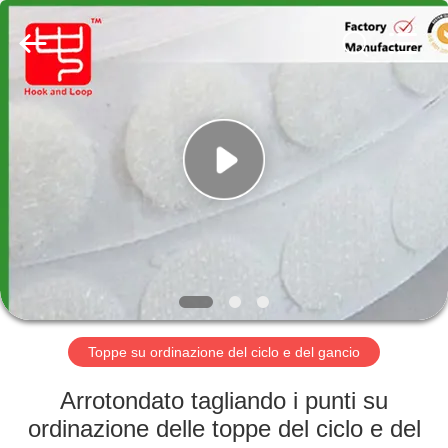
Shenzhen
Zhongda
Hook
&
Loop
Co.,
Ltd.
All
CASA.
Rights
Reserved.
PRODOTTI
SU
DI
NOI
VISITA
Toppe su ordinazione del ciclo e del gancio
DELLA
Arrotondato tagliando i punti su
FABBRICA
ordinazione delle toppe del ciclo e del