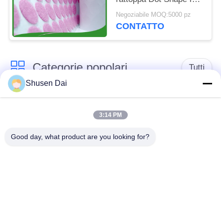
Rolls
Negoziabile MOQ:5000 pz
CONTATTO
Categorie popolari
Tutti
Shusen Dai
gancio e nastro del
Gancio e ciclo di
ciclo
plastica
3:14 PM
Good day, what product are you looking for?
Gancio e nastro
Toppe su ordinazione
adesivi del ciclo
del ciclo e del gancio
Gancio e fascetta
Cinghie del ciclo e del
ferma-cavo del ciclo
gancio