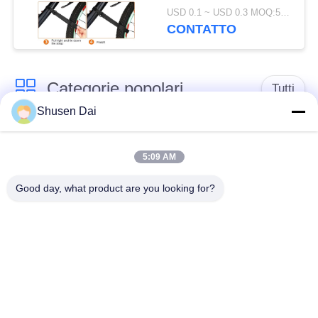
cinturino per batterie
USD 0.1 ~ USD 0.3 MOQ:500 PCS
per un comodo
CONTATTO
trasporto in bicicletta
Categorie popolari
Tutti
Shusen Dai
gancio e nastro del
Gancio e ciclo di
ciclo
plastica
5:09 AM
Good day, what product are you looking for?
Gancio e nastro
Toppe su ordinazione
adesivi del ciclo
del ciclo e del gancio
Gancio e fascetta
Cinghie del ciclo e del
ferma-cavo del ciclo
gancio
Il doppio ha