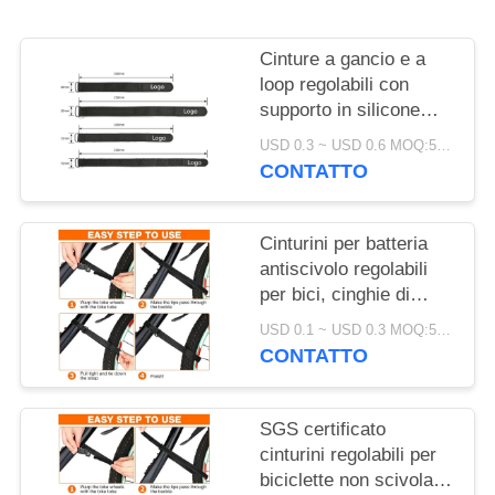
SITO
Cinture a gancio e a
POLITICA
loop regolabili con
SULLA
supporto in silicone
antiscivolo per il
PRIVACY
USD 0.3 ~ USD 0.6 MOQ:500 PZ
montaggio della
CONTATTO
batteria e la protezione
elettronica
Cinturini per batteria
antiscivolo regolabili
per bici, cinghie di
fissaggio certificate
USD 0.1 ~ USD 0.3 MOQ:500 PCS
SGS, accessori per
CONTATTO
biciclette per un facile
trasporto
SGS certificato
cinturini regolabili per
biciclette non scivolanti