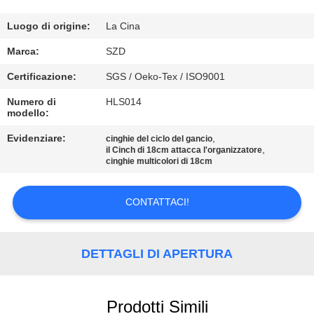
CONTROLLO
Luogo di origine:
La Cina
DELLA
Marca:
SZD
QUALITÀ
Certificazione:
SGS / Oeko-Tex / ISO9001
Numero di
HLS014
modello:
CONTATTACI
Evidenziare:
,
cinghie del ciclo del gancio
,
il Cinch di 18cm attacca l'organizzatore
NOTIZIE
cinghie multicolori di 18cm
CHIEDI UN
CONTATTACI!
PREVENTIVO
DETTAGLI DI APERTURA
MAPPA
DEL
Prodotti Simili