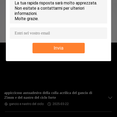
CONTROLLO
DELLA
QUALITÀ
CONTATTACI
Invia
NOTIZIE
CHIEDI UN
PREVENTIVO
appiccicoso autoadesivo della colla acrilica del gancio di
25mm e del nastro del ciclo forte
MAPPA
gancio e nastro del ciclo
2025-03-22
DEL