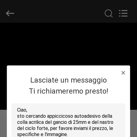
Shenzhen
Zhongda
Hook
&
Loop
Co.,
Ltd.
All
CASA.
Rights
Reserved.
PRODOTTI
SU
Lasciate un messaggio
DI
NOI
Ti richiameremo presto!
VISITA
DELLA
FABBRICA