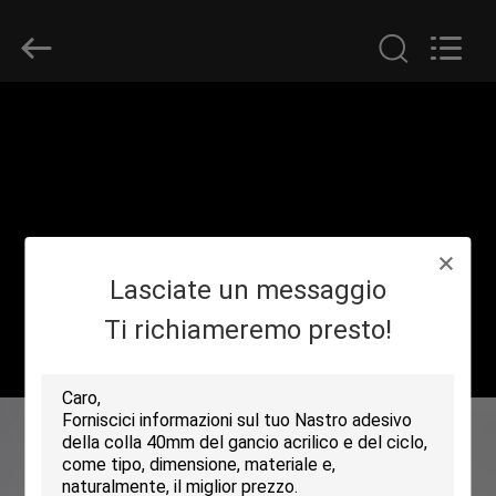
Shenzhen
Zhongda
Hook
&
Loop
Co.,
Ltd.
All
CASA.
Rights
Reserved.
PRODOTTI
SU
Lasciate un messaggio
DI
NOI
Ti richiameremo presto!
VISITA
DELLA
FABBRICA