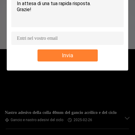
CONTROLLO
DELLA
QUALITÀ
CONTATTACI
Invia
NOTIZIE
CHIEDI UN
PREVENTIVO
Nastro adesivo della colla 40mm del gancio acrilico e del ciclo
MAPPA
Gancio e nastro adesivi del ciclo
2025-02-26
DEL