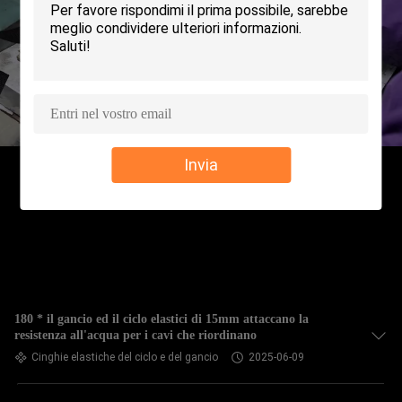
CONTROLLO
DELLA
QUALITÀ
CONTATTACI
Invia
NOTIZIE
CHIEDI UN
PREVENTIVO
180 * il gancio ed il ciclo elastici di 15mm attaccano la
resistenza all'acqua per i cavi che riordinano
MAPPA
Cinghie elastiche del ciclo e del gancio
2025-06-09
DEL