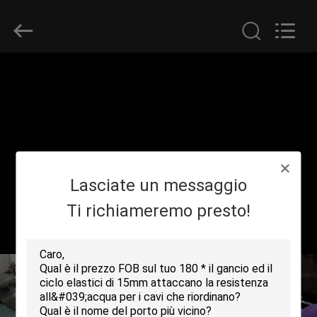
Shenzhen
Zhongda
Hook
&
Loop
Co.,
Ltd.
All
CASA.
Rights
Reserved.
PRODOTTI
SU
Lasciate un messaggio
DI
NOI
Ti richiameremo presto!
VISITA
DELLA
FABBRICA