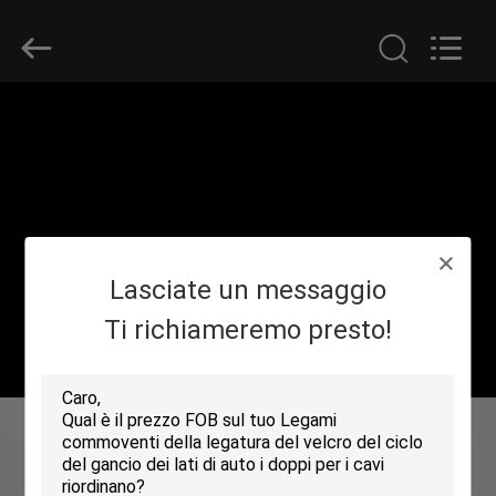
Shenzhen
Zhongda
Hook
&
Loop
Co.,
Ltd.
All
CASA.
Rights
Reserved.
PRODOTTI
SU
Lasciate un messaggio
DI
NOI
Ti richiameremo presto!
VISITA
DELLA
FABBRICA