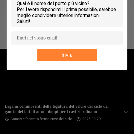
CONTROLLO
DELLA
QUALITÀ
CONTATTACI
Invia
NOTIZIE
CHIEDI UN
PREVENTIVO
Legami commoventi della legatura del velcro del ciclo del
gancio dei lati di auto i doppi per i cavi riordinano
MAPPA
Gancio e fascetta ferma-cavo del ciclo
2025-03-29
DEL