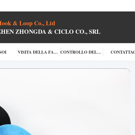
ook & Loop Co., Ltd
ZHEN ZHONGDA & CICLO CO., SRL
NOI
VISITA DELLA FABBRICA
CONTROLLO DELLA QUALITÀ
CONTATTAC