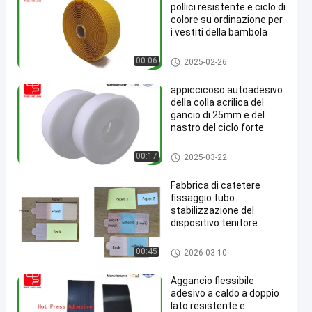
pollici resistente e ciclo di
colore su ordinazione per
i vestiti della bambola
gancio e nastro del ciclo
00:06
2025-02-26
appiccicoso autoadesivo
della colla acrilica del
gancio di 25mm e del
nastro del ciclo forte
gancio e nastro del ciclo
00:17
2025-03-22
Fabbrica di catetere
fissaggio tubo
stabilizzazione del
dispositivo tenitore
Velcro nastro con retro
adesivo
Gancio e nastro adesivi del cic
00:45
2026-03-10
lo
Aggancio flessibile
adesivo a caldo a doppio
lato resistente e