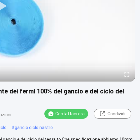
nte dei fermi 100% del gancio e del ciclo del
Contattaci ora
Condividi
azioni
iclo
#
gancio ciclo nastro
 del gancio e del ciclo del tessuto Che specificazione abbiamo 10mm,