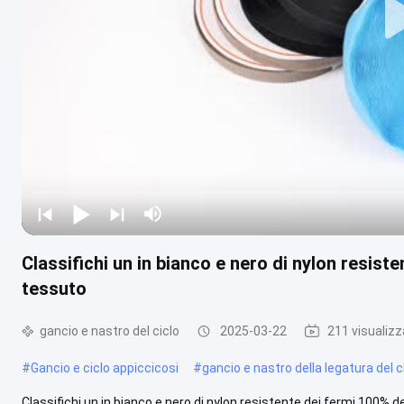
Classifichi un in bianco e nero di nylon resiste
tessuto
gancio e nastro del ciclo
2025-03-22
211 visualizz
#
Gancio e ciclo appiccicosi
#
gancio e nastro della legatura del c
Classifichi un in bianco e nero di nylon resistente dei fermi 100%