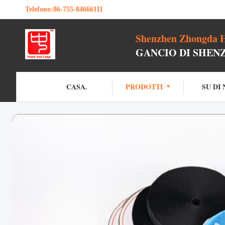
Telefono:
86-755-84666111
Shenzhen Zhongda H
GANCIO DI SHEN
CASA.
PRODOTTI
SU DI 