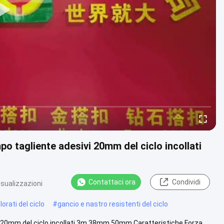
po tagliente adesivi 20mm del ciclo incollati
Contattaci ora
Condividi
isualizzazioni
orati del ciclo
#
gancio e nastro resistenti del ciclo
ivi 20mm del ciclo incollati 3m 38mm 50mm Caratteristiche Forza