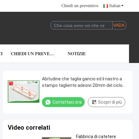
Chiedi un preventivo
Italian
I
CHIEDI UN PREVENTIVO
NOTIZIE
Abitudine che taglia gancio ed il nastro a
stampo tagliente adesivi 20mm del ciclo
incollati 3m 38mm 50mm
Contattaci ora
Scopri di più
Video correlati
Fabbrica di catetere