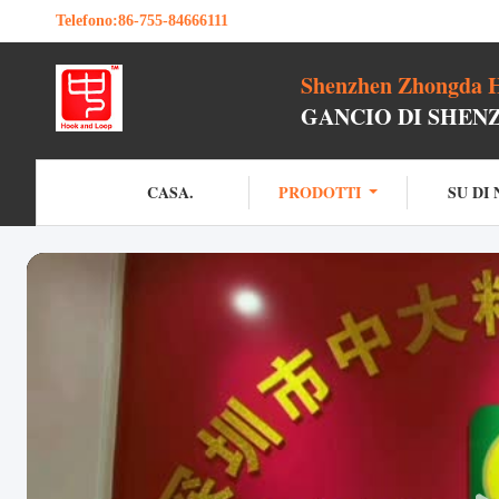
Telefono:
86-755-84666111
Shenzhen Zhongda H
GANCIO DI SHEN
CASA.
PRODOTTI
SU DI 