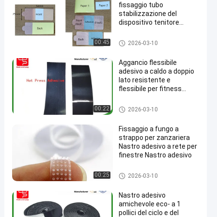
fissaggio tubo
stabilizzazione del
dispositivo tenitore
Velcro nastro con retro
adesivo
Gancio e nastro adesivi del cic
00:45
2026-03-10
lo
Aggancio flessibile
adesivo a caldo a doppio
lato resistente e
flessibile per fitness
tracker e indossabili
medici
Gancio e nastro adesivi del cic
00:22
2026-03-10
lo
Fissaggio a fungo a
strappo per zanzariera
Nastro adesivo a rete per
finestre Nastro adesivo
Gancio e nastro adesivi del cic
00:25
2026-03-10
lo
Nastro adesivo
amichevole eco- a 1
pollici del ciclo e del