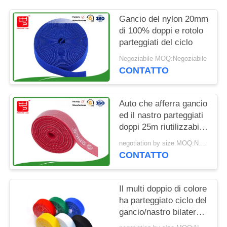
SITO
Gancio del nylon 20mm
di 100% doppi e rotolo
POLITICA
parteggiati del ciclo
SULLA
Negoziabile MOQ:Negoziabile
PRIVACY
CONTATTO
Auto che afferra gancio
ed il nastro parteggiati
doppi 25m riutilizzabili
del ciclo
negotiation by size MOQ:Negoziabile
CONTATTO
Il multi doppio di colore
ha parteggiato ciclo del
gancio/nastro bilaterale
della morbidezza