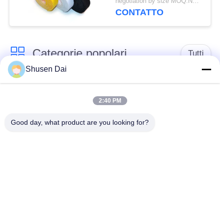
negotiation by size MOQ:Negoziabile
CONTATTO
Categorie popolari
Tutti
Shusen Dai
gancio e nastro del
Gancio e ciclo di
ciclo
plastica
2:40 PM
Good day, what product are you looking for?
Gancio e nastro
Toppe su ordinazione
adesivi del ciclo
del ciclo e del gancio
Gancio e fascetta
Cinghie del ciclo e del
ferma-cavo del ciclo
gancio
Il doppio ha
Cinghie dello sci del
parteggiato gancio e