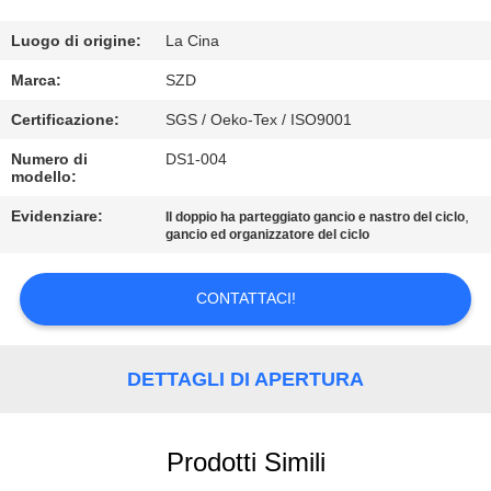
CONTROLLO
Luogo di origine:
La Cina
DELLA
Marca:
SZD
QUALITÀ
Certificazione:
SGS / Oeko-Tex / ISO9001
Numero di
DS1-004
modello:
CONTATTACI
Evidenziare:
,
Il doppio ha parteggiato gancio e nastro del ciclo
gancio ed organizzatore del ciclo
NOTIZIE
CONTATTACI!
CHIEDI UN
PREVENTIVO
DETTAGLI DI APERTURA
MAPPA
Prodotti Simili
DEL