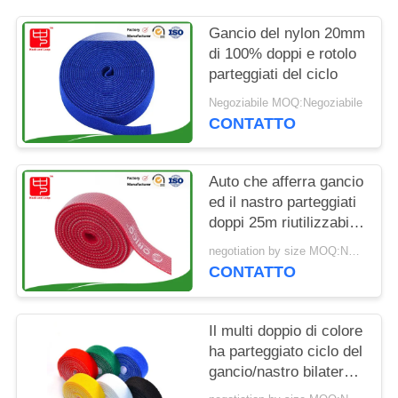
SITO
Gancio del nylon 20mm
di 100% doppi e rotolo
POLITICA
parteggiati del ciclo
SULLA
Negoziabile MOQ:Negoziabile
PRIVACY
CONTATTO
Auto che afferra gancio
ed il nastro parteggiati
doppi 25m riutilizzabili
del ciclo
negotiation by size MOQ:Negoziabile
CONTATTO
Il multi doppio di colore
ha parteggiato ciclo del
gancio/nastro bilaterale
della morbidezza