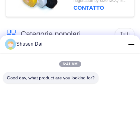
negotiation by size MOQ:Negoziabile
CONTATTO
Categorie popolari
Tutti
Shusen Dai
gancio e nastro del
Gancio e ciclo di
ciclo
plastica
6:41 AM
Good day, what product are you looking for?
Gancio e nastro
Toppe su ordinazione
adesivi del ciclo
del ciclo e del gancio
Gancio e fascetta
Cinghie del ciclo e del
ferma-cavo del ciclo
gancio
Il doppio ha
Cinghie dello sci del
parteggiato gancio e