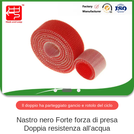
Shenzhen
Zhongda
Hook
&
Loop
Co.,
Ltd.
All
CASA.
Rights
Reserved.
PRODOTTI
SU
DI
NOI
VISITA
Il doppio ha parteggiato gancio e rotolo del ciclo
DELLA
Nastro nero Forte forza di presa
FABBRICA
Doppia resistenza all'acqua