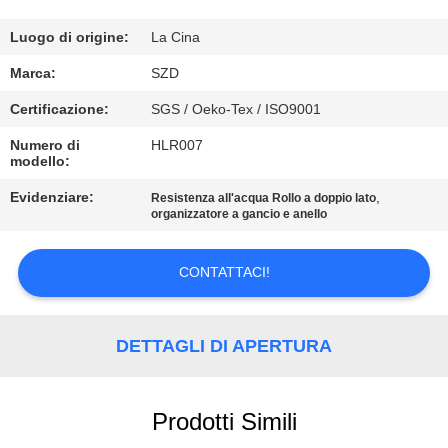
CONTROLLO
Luogo di origine:
La Cina
DELLA
Marca:
SZD
QUALITÀ
Certificazione:
SGS / Oeko-Tex / ISO9001
Numero di
HLR007
modello:
CONTATTACI
Evidenziare:
,
Resistenza all'acqua Rollo a doppio lato
organizzatore a gancio e anello
NOTIZIE
CONTATTACI!
CHIEDI UN
PREVENTIVO
DETTAGLI DI APERTURA
MAPPA
Prodotti Simili
DEL