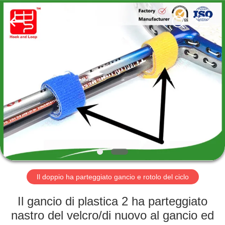
Shenzhen
Zhongda
Hook
&
Loop
Co.,
Ltd.
All
CASA.
Rights
Reserved.
PRODOTTI
SU
DI
NOI
VISITA
Il doppio ha parteggiato gancio e rotolo del ciclo
DELLA
Il gancio di plastica 2 ha parteggiato
FABBRICA
nastro del velcro/di nuovo al gancio ed