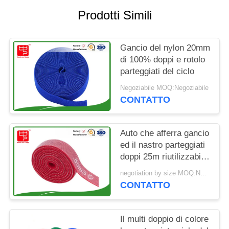
SITO
Prodotti Simili
POLITICA
Gancio del nylon 20mm
SULLA
di 100% doppi e rotolo
PRIVACY
parteggiati del ciclo
Negoziabile MOQ:Negoziabile
CONTATTO
Auto che afferra gancio
ed il nastro parteggiati
doppi 25m riutilizzabili
del ciclo
negotiation by size MOQ:Negoziabile
CONTATTO
Il multi doppio di colore