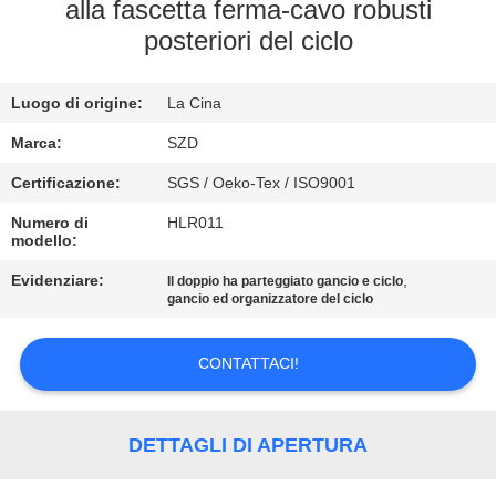
alla fascetta ferma-cavo robusti
posteriori del ciclo
CONTROLLO
DELLA
Luogo di origine:
La Cina
QUALITÀ
Marca:
SZD
CONTATTACI
Certificazione:
SGS / Oeko-Tex / ISO9001
Numero di
HLR011
modello:
NOTIZIE
Evidenziare:
,
Il doppio ha parteggiato gancio e ciclo
gancio ed organizzatore del ciclo
CHIEDI UN
PREVENTIVO
CONTATTACI!
MAPPA
DETTAGLI DI APERTURA
DEL