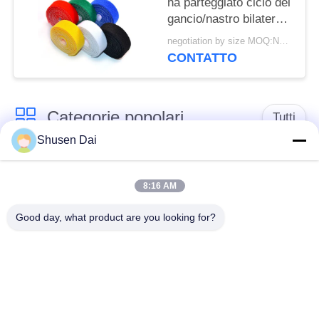
ha parteggiato ciclo del
gancio/nastro bilaterale
della morbidezza
negotiation by size MOQ:Negoziabile
CONTATTO
Categorie popolari
Tutti
Shusen Dai
gancio e nastro del
Gancio e ciclo di
ciclo
plastica
8:16 AM
Good day, what product are you looking for?
Gancio e nastro
Toppe su ordinazione
adesivi del ciclo
del ciclo e del gancio
Gancio e fascetta
Cinghie del ciclo e del
ferma-cavo del ciclo
gancio